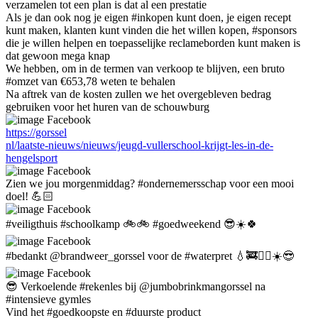
verzamelen tot een plan is dat al een prestatie
Als je dan ook nog je eigen #inkopen kunt doen, je eigen recept
kunt maken, klanten kunt vinden die het willen kopen, #sponsors
die je willen helpen en toepasselijke reclameborden kunt maken is
dat gewoon mega knap
We hebben, om in de termen van verkoop te blijven, een bruto
#omzet van €653,78 weten te behalen
Na aftrek van de kosten zullen we het overgebleven bedrag
gebruiken voor het huren van de schouwburg
Facebook
https://gorssel
nl/laatste-nieuws/nieuws/jeugd-vullerschool-krijgt-les-in-de-
hengelsport
Facebook
Zien we jou morgenmiddag? #ondernemersschap voor een mooi
doel! 💪🏻
Facebook
#veiligthuis #schoolkamp 🚲🚲 #goedweekend 😎☀️🍀
Facebook
#bedankt @brandweer_gorssel voor de #waterpret 💧🚒🤸‍♂️☀️😎
Facebook
😎 Verkoelende #rekenles bij @jumbobrinkmangorssel na
#intensieve gymles
Vind het #goedkoopste en #duurste product