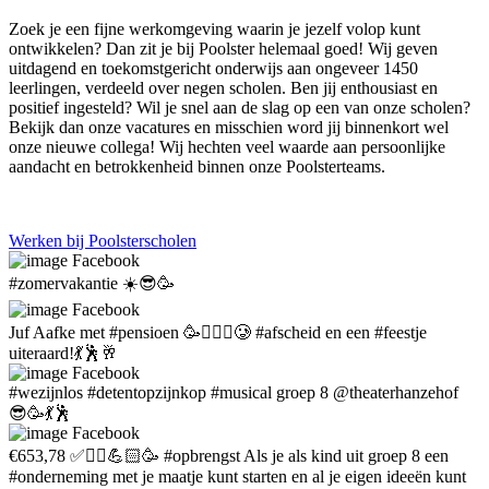
Zoek je een fijne werkomgeving waarin je jezelf volop kunt
ontwikkelen? Dan zit je bij Poolster helemaal goed! Wij geven
uitdagend en toekomstgericht onderwijs aan ongeveer 1450
leerlingen, verdeeld over negen scholen. Ben jij enthousiast en
positief ingesteld? Wil je snel aan de slag op een van onze scholen?
Bekijk dan onze vacatures en misschien word jij binnenkort wel
onze nieuwe collega! Wij hechten veel waarde aan persoonlijke
aandacht en betrokkenheid binnen onze Poolsterteams.
Werken bij Poolsterscholen
Facebook
#zomervakantie ☀️😎🥳
Facebook
Juf Aafke met #pensioen 🥳🙋🏼‍♀️🥲 #afscheid en een #feestje
uiteraard!💃🕺🥂
Facebook
#wezijnlos #detentopzijnkop #musical groep 8 @theaterhanzehof
😎🥳💃🕺
Facebook
€653,78 ✅️🤼‍♀️💪🏻🥳 #opbrengst Als je als kind uit groep 8 een
#onderneming met je maatje kunt starten en al je eigen ideeën kunt