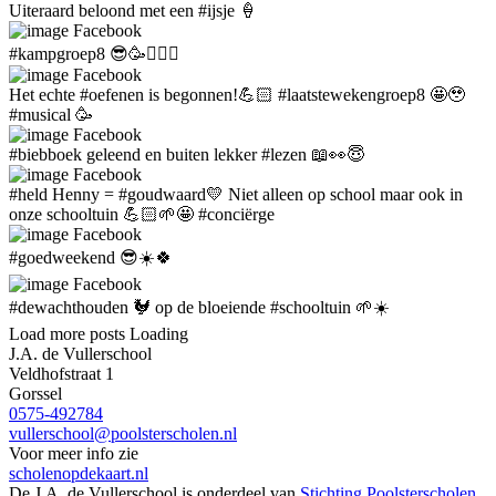
Uiteraard beloond met een #ijsje 🍦
Facebook
#kampgroep8 😎🥳🙋🏼‍♀️
Facebook
Het echte #oefenen is begonnen!💪🏻 #laatstewekengroep8 🤩🥹
#musical 🥳
Facebook
#biebboek geleend en buiten lekker #lezen 📖👀😇
Facebook
#held Henny = #goudwaard💛 Niet alleen op school maar ook in
onze schooltuin 💪🏻🌱🤩 #conciërge
Facebook
#goedweekend 😎☀️🍀
Facebook
#dewachthouden 🐓 op de bloeiende #schooltuin 🌱☀️
Load more posts
Loading
J.A. de Vullerschool
Veldhofstraat 1
Gorssel
0575-492784
vullerschool@poolsterscholen.nl
Voor meer info zie
scholenopdekaart.nl
De J.A. de Vullerschool is onderdeel van
Stichting Poolsterscholen