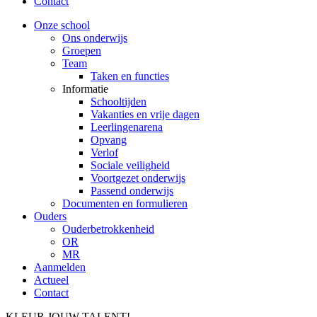
Contact
Onze school
Ons onderwijs
Groepen
Team
Taken en functies
Informatie
Schooltijden
Vakanties en vrije dagen
Leerlingenarena
Opvang
Verlof
Sociale veiligheid
Voortgezet onderwijs
Passend onderwijs
Documenten en formulieren
Ouders
Ouderbetrokkenheid
OR
MR
Aanmelden
Actueel
Contact
KLEUR JOUW TALENT!