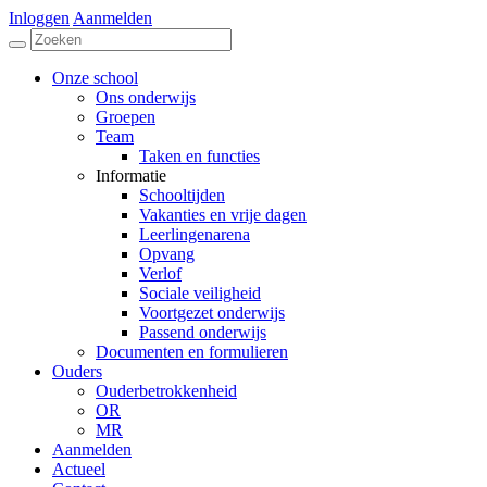
Inloggen
Aanmelden
Onze school
Ons onderwijs
Groepen
Team
Taken en functies
Informatie
Schooltijden
Vakanties en vrije dagen
Leerlingenarena
Opvang
Verlof
Sociale veiligheid
Voortgezet onderwijs
Passend onderwijs
Documenten en formulieren
Ouders
Ouderbetrokkenheid
OR
MR
Aanmelden
Actueel