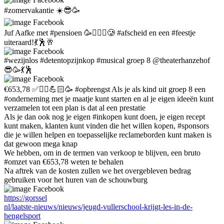
#zomervakantie ☀️😎🥳
Facebook
Juf Aafke met #pensioen 🥳🙋🏼‍♀️🥲 #afscheid en een #feestje
uiteraard!💃🕺🥂
Facebook
#wezijnlos #detentopzijnkop #musical groep 8 @theaterhanzehof
😎🥳💃🕺
Facebook
€653,78 ✅️🤼‍♀️💪🏻🥳 #opbrengst Als je als kind uit groep 8 een
#onderneming met je maatje kunt starten en al je eigen ideeën kunt
verzamelen tot een plan is dat al een prestatie
Als je dan ook nog je eigen #inkopen kunt doen, je eigen recept
kunt maken, klanten kunt vinden die het willen kopen, #sponsors
die je willen helpen en toepasselijke reclameborden kunt maken is
dat gewoon mega knap
We hebben, om in de termen van verkoop te blijven, een bruto
#omzet van €653,78 weten te behalen
Na aftrek van de kosten zullen we het overgebleven bedrag
gebruiken voor het huren van de schouwburg
Facebook
https://gorssel
nl/laatste-nieuws/nieuws/jeugd-vullerschool-krijgt-les-in-de-
hengelsport