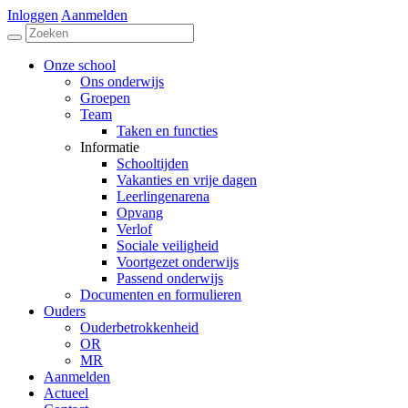
Inloggen
Aanmelden
Onze school
Ons onderwijs
Groepen
Team
Taken en functies
Informatie
Schooltijden
Vakanties en vrije dagen
Leerlingenarena
Opvang
Verlof
Sociale veiligheid
Voortgezet onderwijs
Passend onderwijs
Documenten en formulieren
Ouders
Ouderbetrokkenheid
OR
MR
Aanmelden
Actueel