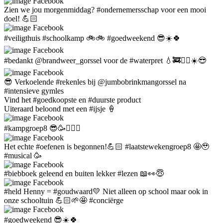
Facebook
Zien we jou morgenmiddag? #ondernemersschap voor een mooi
doel! 💪🏻
Facebook
#veiligthuis #schoolkamp 🚲🚲 #goedweekend 😎☀️🍀
Facebook
#bedankt @brandweer_gorssel voor de #waterpret 💧🚒🤸‍♂️☀️😎
Facebook
😎 Verkoelende #rekenles bij @jumbobrinkmangorssel na
#intensieve gymles
Vind het #goedkoopste en #duurste product
Uiteraard beloond met een #ijsje 🍦
Facebook
#kampgroep8 😎🥳🙋🏼‍♀️
Facebook
Het echte #oefenen is begonnen!💪🏻 #laatstewekengroep8 🤩🥹
#musical 🥳
Facebook
#biebboek geleend en buiten lekker #lezen 📖👀😇
Facebook
#held Henny = #goudwaard💛 Niet alleen op school maar ook in
onze schooltuin 💪🏻🌱🤩 #conciërge
Facebook
#goedweekend 😎☀️🍀