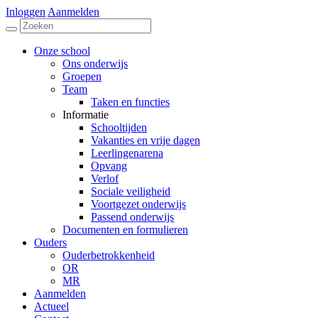
Inloggen
Aanmelden
Onze school
Ons onderwijs
Groepen
Team
Taken en functies
Informatie
Schooltijden
Vakanties en vrije dagen
Leerlingenarena
Opvang
Verlof
Sociale veiligheid
Voortgezet onderwijs
Passend onderwijs
Documenten en formulieren
Ouders
Ouderbetrokkenheid
OR
MR
Aanmelden
Actueel