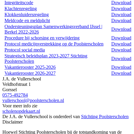
Integriteitscode
Download
Klachtenregeling
Download
Klokkenluidersregeling
Download
Meldcode en meldplicht
Download
Ondersteuningsplan Samenwerkingsverband IJssel |
Download
Berkel 2022-2026
Procedure bij schorsing en verwijdering
Download
Protocol medicijnverstrekking op de Poolsterscholen
Download
Protocol social media
Download
Strategisch beleidsplan 2023-2027 Stichting
Download
Poolsterscholen
Vakantierooster 2025-2026
Download
Vakantierooster 2026-2027
Download
J.A. de Vullerschool
Veldhofstraat 1
Gorssel
0575-492784
vullerschool@poolsterscholen.nl
Voor meer info zie
scholenopdekaart.nl
De J.A. de Vullerschool is onderdeel van
Stichting Poolsterscholen
Disclaimer
Hoewel Stichting Poolsterscholen bij de totstandkoming van de