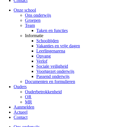
Contact
Onze school
Ons onderwijs
Groepen
Team
Taken en functies
Informatie
Schooltijden
Vakanties en vrije dagen
Leerlingenarena
Opvang
Verlof
Sociale veiligheid
Voortgezet onderwijs
Passend onderwijs
Documenten en formulieren
Ouders
Ouderbetrokkenheid
OR
MR
Aanmelden
Actueel
Contact
Ons onderwijs