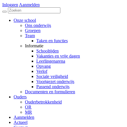
Inloggen
Aanmelden
Onze school
Ons onderwijs
Groepen
Team
Taken en functies
Informatie
Schooltijden
Vakanties en vrije dagen
Leerlingenarena
Opvang
Verlof
Sociale veiligheid
Voortgezet onderwijs
Passend onderwijs
Documenten en formulieren
Ouders
Ouderbetrokkenheid
OR
MR
Aanmelden
Actueel