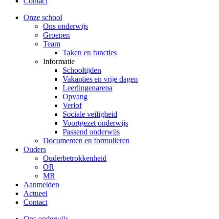
Contact
Onze school
Ons onderwijs
Groepen
Team
Taken en functies
Informatie
Schooltijden
Vakanties en vrije dagen
Leerlingenarena
Opvang
Verlof
Sociale veiligheid
Voortgezet onderwijs
Passend onderwijs
Documenten en formulieren
Ouders
Ouderbetrokkenheid
OR
MR
Aanmelden
Actueel
Contact
Ons onderwijs